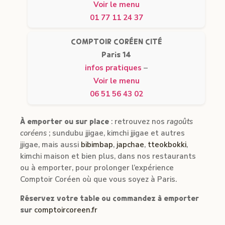
Voir le menu
01 77 11 24 37
COMPTOIR CORÉEN CITÉ
Paris 14
infos pratiques
–
Voir le menu
06 51 56 43 02
À emporter ou sur place
: retrouvez nos
ragoûts
coréens
; sundubu jjigae, kimchi jjigae et autres
jjigae, mais aussi
bibimbap
,
japchae
,
tteokbokki
,
kimchi maison et bien plus, dans nos restaurants
ou à emporter, pour prolonger l’expérience
Comptoir Coréen où que vous soyez à Paris.
Réservez votre table ou commandez à emporter
sur
comptoircoreen.fr