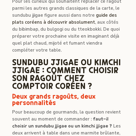
Pour les curieux qui souhaitent replacer ce ragoût
parmi les autres grands classiques de la carte, le
sundubu jjigae figure aussi dans notre
guide des
plats coréens à découvrir absolument
, aux côtés
du bibimbap, du bulgogi ou du tteokbokki. De quoi
préparer votre prochaine visite en imaginant déjà
quel plat chaud, mijoté et fumant viendra
compléter votre table.
SUNDUBU JJIGAE OU KIMCHI
JJIGAE : COMMENT CHOISIR
SON RAGOÛT CHEZ
COMPTOIR CORÉEN ?
Deux grands ragoûts, deux
personnalités
Pour beaucoup de gourmands, la question revient
souvent au moment de commander :
faut-il
choisir un sundubu jjigae ou un kimchi jjigae ?
Les
deux arrivent à table dans une marmite brûlante,