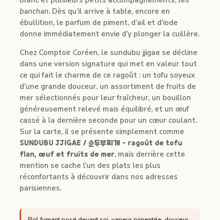
blanc et plusieurs petits accompagnements, les
banchan
. Dès qu’il arrive à table, encore en
ébullition, le parfum de piment, d’ail et d’iode
donne immédiatement envie d’y plonger la cuillère.
Chez Comptoir Coréen, le sundubu jjigae se décline
dans une version signature qui met en valeur tout
ce qui fait le charme de ce ragoût : un tofu soyeux
d’une grande douceur, un assortiment de fruits de
mer sélectionnés pour leur fraîcheur, un bouillon
généreusement relevé mais équilibré, et un œuf
cassé à la dernière seconde pour un cœur coulant.
Sur la carte, il se présente simplement comme
SUNDUBU JJIGAE / 순두부찌개 – ragoût de tofu
flan, œuf et fruits de mer
, mais derrière cette
mention se cache l’un des plats les plus
réconfortants à découvrir dans nos adresses
parisiennes.
Bol fumant posé devant soi, vapeur pimentée, douceur