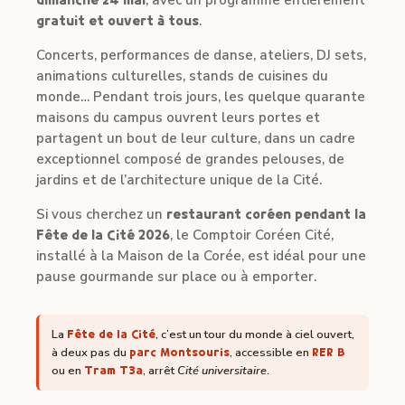
dimanche 24 mai
, avec un programme entièrement
gratuit et ouvert à tous
.
Concerts, performances de danse, ateliers, DJ sets,
animations culturelles, stands de cuisines du
monde… Pendant trois jours, les quelque quarante
maisons du campus ouvrent leurs portes et
partagent un bout de leur culture, dans un cadre
exceptionnel composé de grandes pelouses, de
jardins et de l’architecture unique de la Cité.
Si vous cherchez un
restaurant coréen pendant la
Fête de la Cité 2026
, le Comptoir Coréen Cité,
installé à la Maison de la Corée, est idéal pour une
pause gourmande sur place ou à emporter.
La
Fête de la Cité
, c’est un tour du monde à ciel ouvert,
à deux pas du
parc Montsouris
, accessible en
RER B
ou en
Tram T3a
, arrêt
Cité universitaire
.