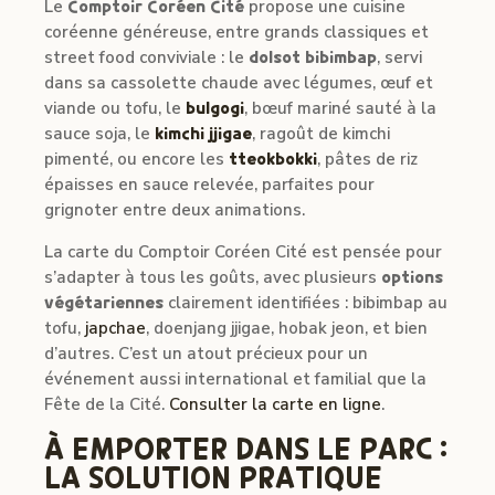
Le
Comptoir Coréen Cité
propose une cuisine
coréenne généreuse, entre grands classiques et
street food conviviale : le
dolsot bibimbap
, servi
dans sa cassolette chaude avec légumes, œuf et
viande ou tofu, le
bulgogi
, bœuf mariné sauté à la
sauce soja, le
kimchi jjigae
, ragoût de kimchi
pimenté, ou encore les
tteokbokki
, pâtes de riz
épaisses en sauce relevée, parfaites pour
grignoter entre deux animations.
La carte du Comptoir Coréen Cité est pensée pour
s’adapter à tous les goûts, avec plusieurs
options
végétariennes
clairement identifiées : bibimbap au
tofu,
japchae
, doenjang jjigae, hobak jeon, et bien
d’autres. C’est un atout précieux pour un
événement aussi international et familial que la
Fête de la Cité.
Consulter la carte en ligne
.
À EMPORTER DANS LE PARC :
LA SOLUTION PRATIQUE