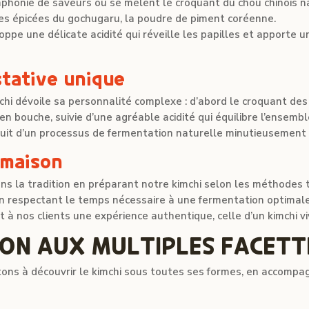
phonie de saveurs où se mêlent le croquant du chou chinois n
tes épicées du gochugaru, la poudre de piment coréenne.
pe une délicate acidité qui réveille les papilles et apporte 
tative unique
chi dévoile sa personnalité complexe : d’abord le croquant de
en bouche, suivie d’une agréable acidité qui équilibre l’ensembl
ruit d’un processus de fermentation naturelle minutieusement 
 maison
s la tradition en préparant notre kimchi selon les méthodes t
en respectant le temps nécessaire à une fermentation optimale
t à nos clients une expérience authentique, celle d’un kimchi v
ON AUX MULTIPLES FACETT
tons à découvrir le kimchi sous toutes ses formes, en accom