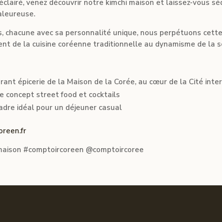
lairé, venez découvrir notre kimchi maison et laissez-vous sé
aleureuse.
, chacune avec sa personnalité unique, nous perpétuons cette t
ment de la cuisine coréenne traditionnelle au dynamisme de la 
rant épicerie de la Maison de la Corée, au cœur de la Cité inter
e concept street food et cocktails
adre idéal pour un déjeuner casual
oreen.fr
imaison #comptoircoreen @comptoircoree