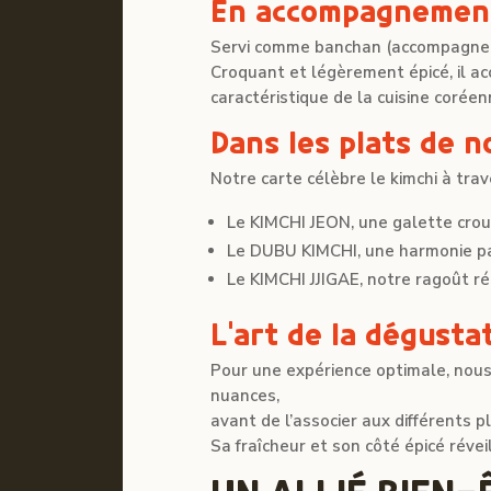
En accompagnement
Servi comme banchan (accompagnemen
Croquant et légèrement épicé, il a
caractéristique de la cuisine coréen
Dans les plats de n
Notre carte célèbre le kimchi à tra
Le KIMCHI JEON, une galette croust
Le DUBU KIMCHI, une harmonie par
Le KIMCHI JJIGAE, notre ragoût ré
L’art de la dégusta
Pour une expérience optimale, nous
nuances,
avant de l’associer aux différents p
Sa fraîcheur et son côté épicé révei