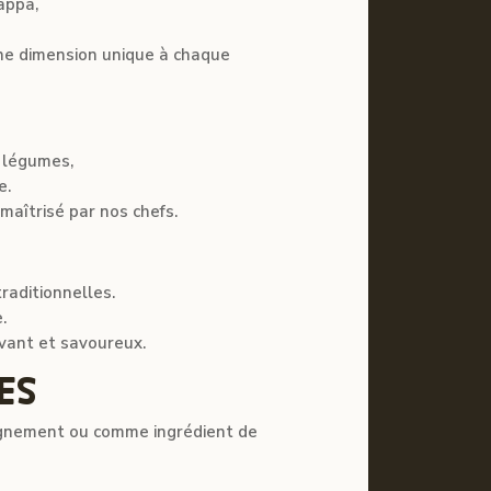
appa,
une dimension unique à chaque
s légumes,
e.
maîtrisé par nos chefs.
raditionnelles.
.
ivant et savoureux.
ES
pagnement ou comme ingrédient de