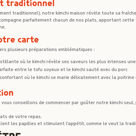
 traditionnel
t traditionnel), notre kimchi maison révèle toute sa fraîche
ccompagne parfaitement chacun de nos plats, apportant cette t
ne.
otre carte
vers plusieurs préparations emblématiques :
illante où le kimchi révèle ses saveurs les plus intenses une f
faite entre le tofu soyeux et le kimchi sauté avec du porc
confortant où le kimchi se marie délicatement avec la poitrine
tion
 vous conseillons de commencer par goûter notre kimchi seul, 
lats de votre repas.
llent les papilles et stimulent l’appétit, comme le veut la trad