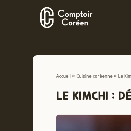
Accueil
»
Cuisine coréenne
»
Le Ki
LE KIMCHI : 